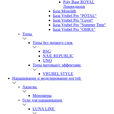
Poly Base ROYAL
Ликвидация
База Monolith
База Vrubel Pro "POTAL"
База Vrubel Pro "Сover"
База Vrubel Pro "Summer Time"
База Vrubel Pro "OHRA"
Топы
Топы без липкого слоя
BSG
NAIL REPUBLIC
UNO
Топы матовые/с эффектами
VRUBEL STYLE
Наращивание и моделирование ногтей
Акрилы
Мономеры
Гели для наращивания
LUNA LINE