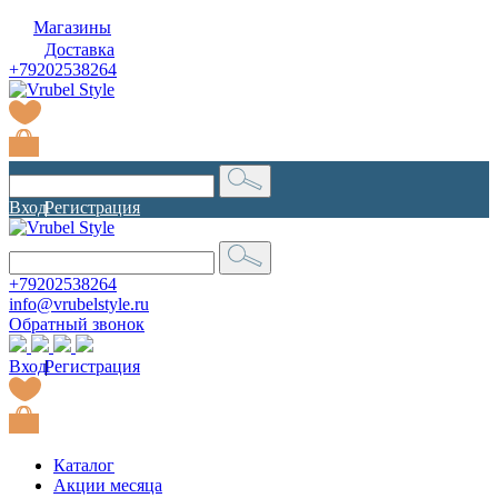
Магазины
Доставка
+79202538264
Вход
|
Регистрация
+79202538264
info@vrubelstyle.ru
Обратный звонок
Вход
|
Регистрация
Каталог
Акции месяца