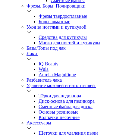
Сменные файлы
Фрезы, Боры, Полировщики
Фрезы твердосплавные
Боры алмазные
Уход за ногтями и кутикулой
Средства для кутикулы
Масло для ногтей и кутикулы
Базы/Топы под лак
Лаки
IQ Beauty
Wula
Aurelia Magnifique
Разбавитель лака
Удаление мозолей и натоптышей
Тёрки для педикюра
Диск-основа для педикюра
Сменные файла для диска
Основы резиновые
Колпачки песочные
Аксессуары
Щеточки для удаления пыли