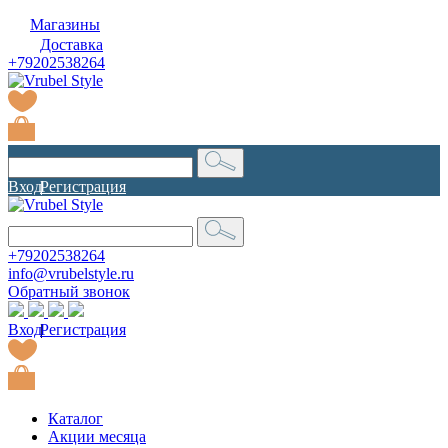
Магазины
Доставка
+79202538264
Вход
|
Регистрация
+79202538264
info@vrubelstyle.ru
Обратный звонок
Вход
|
Регистрация
Каталог
Акции месяца