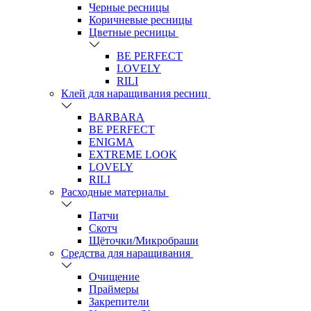
Черные ресницы
Коричневые ресницы
Цветные ресницы
BE PERFECT
LOVELY
RILI
Клей для наращивания ресниц
BARBARA
BE PERFECT
ENIGMA
EXTREME LOOK
LOVELY
RILI
Расходные материалы
Патчи
Скотч
Щёточки/Микробраши
Средства для наращивания
Очищение
Праймеры
Закрепители