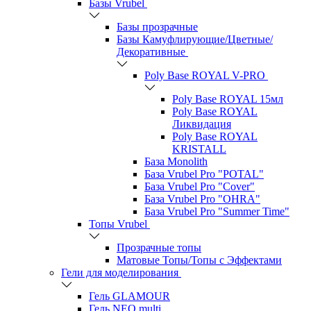
Базы Vrubel
Базы прозрачные
Базы Камуфлирующие/Цветные/
Декоративные
Poly Base ROYAL V-PRO
Poly Base ROYAL 15мл
Poly Base ROYAL
Ликвидация
Poly Base ROYAL
KRISTALL
База Monolith
База Vrubel Pro "POTAL"
База Vrubel Pro "Сover"
База Vrubel Pro "OHRA"
База Vrubel Pro "Summer Time"
Топы Vrubel
Прозрачные топы
Матовые Топы/Топы с Эффектами
Гели для моделирования
Гель GLAMOUR
Гель NEO multi