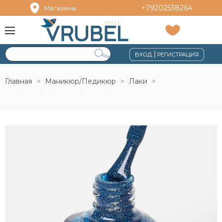
+79202538264
Магазины
|
ВХОД
РЕГИСТРАЦИЯ
Главная
Маникюр/Педикюр
Лаки
046 Лак для ногтей Ta2 9мл