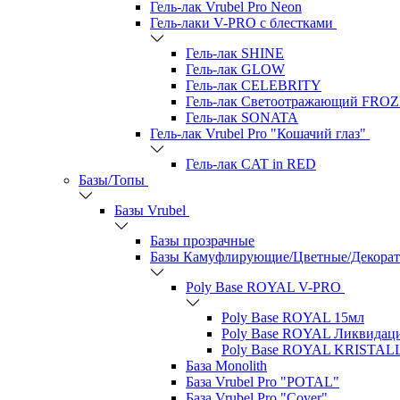
Гель-лак Vrubel Pro Neon
Гель-лаки V-PRO c блестками
Гель-лак SHINE
Гель-лак GLOW
Гель-лак CELEBRITY
Гель-лак Светоотражающий FRO
Гель-лак SONATA
Гель-лак Vrubel Pro "Кошачий глаз"
Гель-лак CAT in RED
Базы/Топы
Базы Vrubel
Базы прозрачные
Базы Камуфлирующие/Цветные/Декора
Poly Base ROYAL V-PRO
Poly Base ROYAL 15мл
Poly Base ROYAL Ликвидац
Poly Base ROYAL KRISTAL
База Monolith
База Vrubel Pro "POTAL"
База Vrubel Pro "Сover"