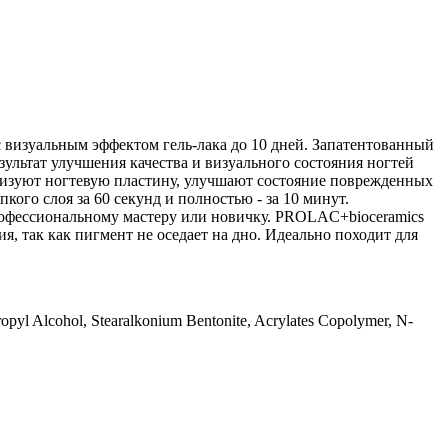
 визуальным эффектом гель-лака до 10 дней. Запатентованный
ультат улучшения качества и визуального состояния ногтей
ализуют ногтевую пластину, улучшают состояние поврежденных
кого слоя за 60 секунд и полностью - за 10 минут.
профессиональному мастеру или новичку. PROLAC+bioceramics
, так как пигмент не оседает на дно. Идеально походит для
opropyl Alcohol, Stearalkonium Bentonite, Acrylates Copolymer, N-