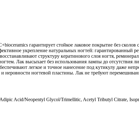
oceramics гарантирует стойкое лаковое покрытие без сколов с
фективное укрепление натуральных ногтей: гарантированный рез
ь восстанавливают структуру кератинового слоя ногтя, реминер
ногтем. Лак высыхает без использования лампы до отсутствия лип
обеспечивают легкое и точное нанесение под кутикулу даже не
и неровности ногтевой пластины. Лак не требуют перемешивания
Adipic Acid/Neopentyl Glycol/Trimellitic, Acetyl Tributyl Citrate, Is