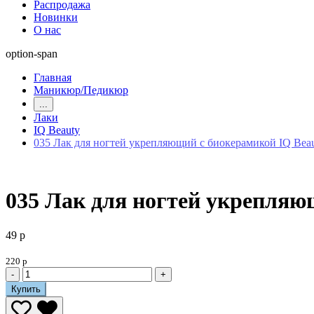
Распродажа
Новинки
О нас
option-span
Главная
Маникюр/Педикюр
...
Лаки
IQ Beauty
035 Лак для ногтей укрепляющий с биокерамикой IQ Beau
035 Лак для ногтей укрепляю
49 р
220 р
-
+
Купить