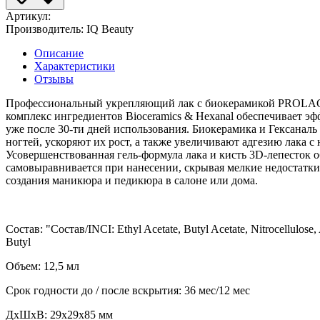
Артикул:
Производитель:
IQ Beauty
Описание
Характеристики
Отзывы
Профессиональный укрепляющий лак с биокерамикой PROLAC+bi
комплекс ингредиентов Bioceramics & Hexanal обеспечивает эф
уже после 30-ти дней использования. Биокерамика и Гексанал
ногтей, ускоряют их рост, а также увеличивают адгезию лака с 
Усовершенствованная гель-формула лака и кисть 3D-лепесток 
самовыравнивается при нанесении, скрывая мелкие недостатки 
создания маникюра и педикюра в салоне или дома.
Состав: "Состав/INCI: Ethyl Acetate, Butyl Acetate, Nitrocellulose, 
Butyl
Объем: 12,5 мл
Срок годности до / после вскрытия: 36 мес/12 мес
ДxШxВ: 29x29x85 мм