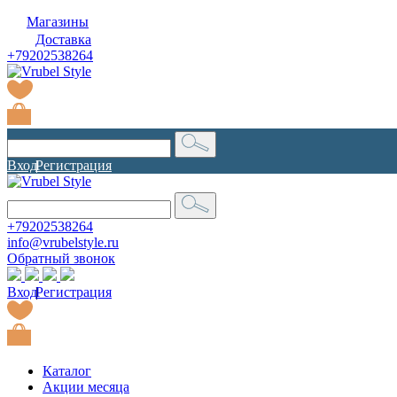
Магазины
Доставка
+79202538264
Вход
|
Регистрация
+79202538264
info@vrubelstyle.ru
Обратный звонок
Вход
|
Регистрация
Каталог
Акции месяца