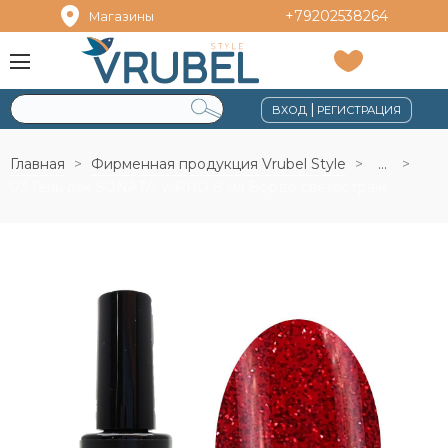
+79202538264
Магазины
|
ВХОД
РЕГИСТРАЦИЯ
Главная
Фирменная продукция Vrubel Style
...
03 Гель-лак SONATA V-PRO 8 мл Бордо светоотраж