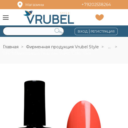
+79202538264
Магазины
|
ВХОД
РЕГИСТРАЦИЯ
Главная
Фирменная продукция Vrubel Style
...
014/1 Ликвидация Гель-лак V-Pro Color 9мл