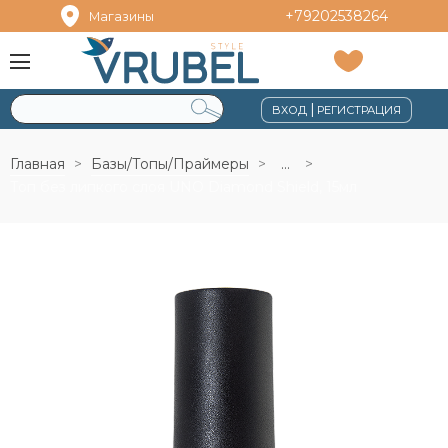
+79202538264
Магазины
|
ВХОД
РЕГИСТРАЦИЯ
Главная
Базы/Топы/Праймеры
...
Топ без липкого слоя UNO Diamond Shield, 15мл