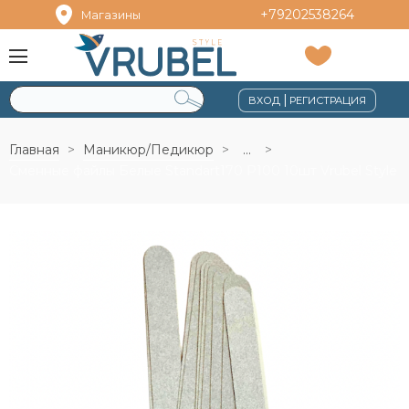
+79202538264
Магазины
|
ВХОД
РЕГИСТРАЦИЯ
Главная
Маникюр/Педикюр
...
Сменные файлы Белые Standart170 P100 10шт Vrubel Style