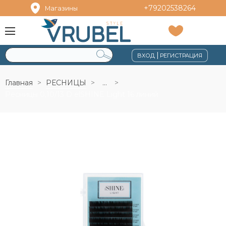
+79202538264
Магазины
|
ВХОД
РЕГИСТРАЦИЯ
Главная
РЕСНИЦЫ
...
Ресницы 0,10/13 D elSHINE Light 16 линий