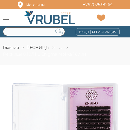
+79202538264
Магазины
|
ВХОД
РЕГИСТРАЦИЯ
Главная
РЕСНИЦЫ
...
Ресницы 0,10/11 L Enigma Mokka 16 лин