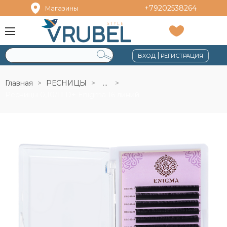
+79202538264
Магазины
|
ВХОД
РЕГИСТРАЦИЯ
Главная
РЕСНИЦЫ
...
Ресницы 0,10/11 D+ Enigma 16 линий