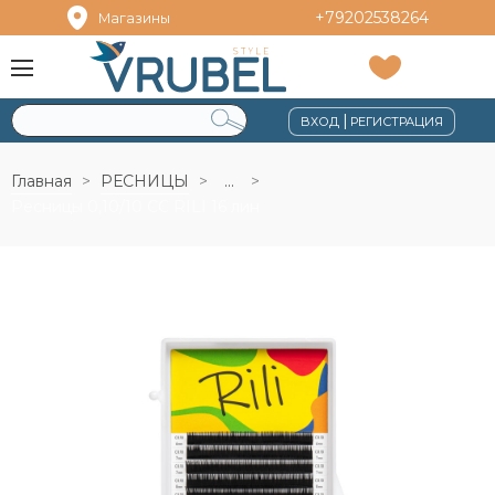
+79202538264
Магазины
|
ВХОД
РЕГИСТРАЦИЯ
Главная
РЕСНИЦЫ
...
Ресницы 0,10/10 СС RILI 16 лин