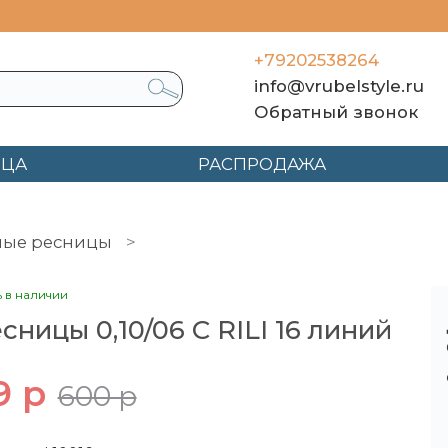
+79202538264
info@vrubelstyle.ru
Обратный звонок
ЯЦА
РАСПРОДАЖА
ные ресницы
Ресницы 0,10/06 С RILI 16 линий
ь в наличии
сницы 0,10/06 С RILI 16 линий
9 р
600 р