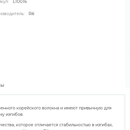
кул:
L10016
изводитель:
Rili
вы
твенного корейского волокна и имеют привычную для
му изгибов.
ества, которое отличается стабильностью в изгибах,