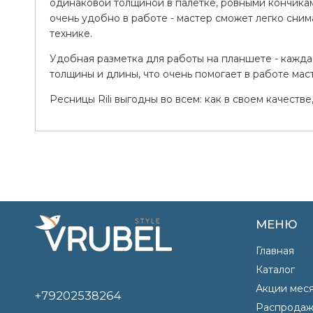
одинаковой толщиной в палетке, ровными кончиками
очень удобно в работе - мастер сможет легко снима
технике.
Удобная разметка для работы на планшете - кажда
толщины и длины, что очень помогает в работе мас
Ресницы Rili выгодны во всем: как в своем качестве,
МЕНЮ
Главная
Каталог
Акции мес
+79202538264
Распродаж