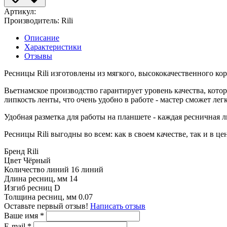
Артикул:
Производитель:
Rili
Описание
Характеристики
Отзывы
Ресницы Rili изготовлены из мягкого, высококачественного к
Вьетнамское производство гарантирует уровень качества, кото
липкость ленты, что очень удобно в работе - мастер сможет лег
Удобная разметка для работы на планшете - каждая ресничная 
Ресницы Rili выгодны во всем: как в своем качестве, так и в це
Бренд
Rili
Цвет
Чёрный
Количество линий
16 линий
Длина ресниц, мм
14
Изгиб ресниц
D
Толщина ресниц, мм
0.07
Оставьте первый отзыв!
Написать отзыв
Ваше имя
*
E-mail
*