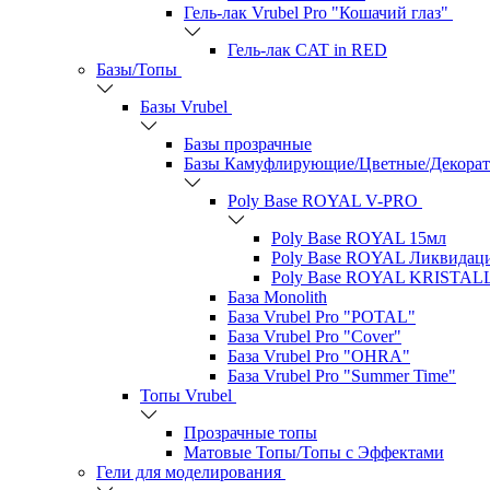
Гель-лак Vrubel Pro "Кошачий глаз"
Гель-лак CAT in RED
Базы/Топы
Базы Vrubel
Базы прозрачные
Базы Камуфлирующие/Цветные/Декора
Poly Base ROYAL V-PRO
Poly Base ROYAL 15мл
Poly Base ROYAL Ликвидац
Poly Base ROYAL KRISTAL
База Monolith
База Vrubel Pro "POTAL"
База Vrubel Pro "Сover"
База Vrubel Pro "OHRA"
База Vrubel Pro "Summer Time"
Топы Vrubel
Прозрачные топы
Матовые Топы/Топы с Эффектами
Гели для моделирования