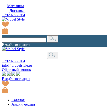
Магазины
Доставка
+79202538264
Вход
|
Регистрация
+79202538264
info@vrubelstyle.ru
Обратный звонок
Вход
|
Регистрация
Каталог
Акции месяца