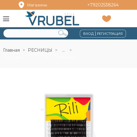
+79202538264
Магазины
|
ВХОД
РЕГИСТРАЦИЯ
Главная
РЕСНИЦЫ
...
Ресницы 0,07/11 С RILI 16 линий