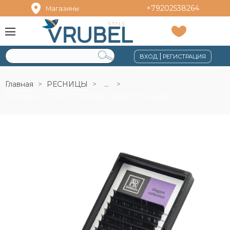
+79202538264
Магазины
|
ВХОД
РЕГИСТРАЦИЯ
Главная
РЕСНИЦЫ
...
Ресницы 0,07/09 C Barbara Elegant 16 линий