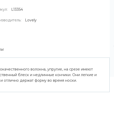
кул:
L13354
изводитель:
Lovely
вы
кокачественного волокна, упругие, на срезе имеют
тественный блеск и недлинные кончики. Они легкие и
и отлично держат форму во время носки.