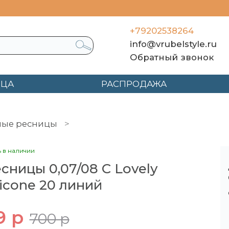
+79202538264
info@vrubelstyle.ru
Обратный звонок
ЯЦА
РАСПРОДАЖА
ные ресницы
Ресницы 0,07/08 C Lovely Silicone
ь в наличии
сницы 0,07/08 C Lovely
licone 20 линий
9 р
700 р