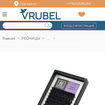
+79202538264
Магазины
|
ВХОД
РЕГИСТРАЦИЯ
Главная
РЕСНИЦЫ
...
Ресницы 0,07/06 C Barbara Elegant 16 линий