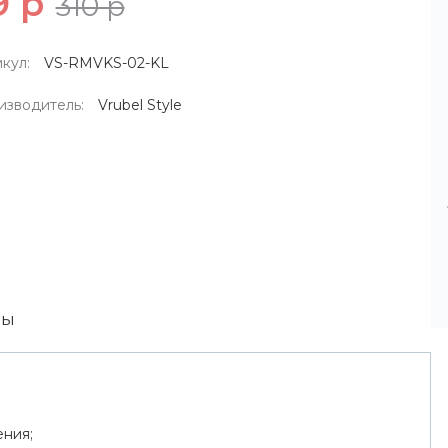
9 р
310 р
кул:
VS-RMVKS-02-KL
изводитель:
Vrubel Style
вы
ения;