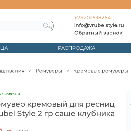
+79202538264
info@vrubelstyle.ru
Обратный звонок
ЯЦА
РАСПРОДАЖА
ращивания
Ремуверы
Кремовые ремуверы
2 гр саше клубника
ь в наличии
мувер кремовый для ресниц
ubel Style 2 гр саше клубника