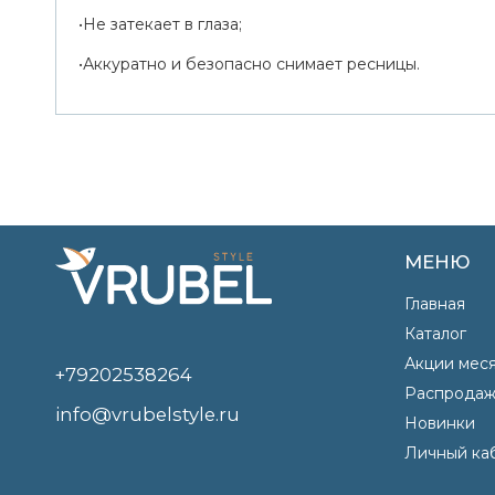
•Не затекает в глаза;
•Аккуратно и безопасно снимает ресницы.
МЕНЮ
Главная
Каталог
Акции мес
+79202538264
Распродаж
info@vrubelstyle.ru
Новинки
Личный ка