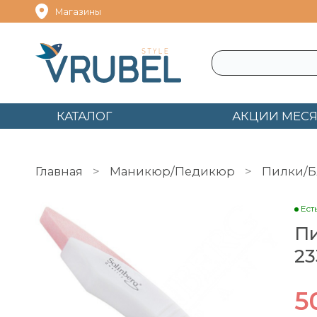
Магазины
КАТАЛОГ
АКЦИИ МЕС
Главная
Маникюр/Педикюр
Пилки/Б
Ест
Пи
23
5