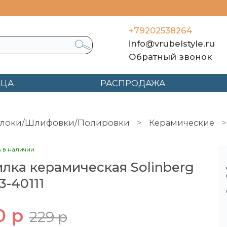
+79202538264
info@vrubelstyle.ru
Обратный звонок
ЯЦА
РАСПРОДАЖА
локи/Шлифовки/Полировки
Керамические
ь в наличии
лка керамическая Solinberg
3-40111
0 р
229 р