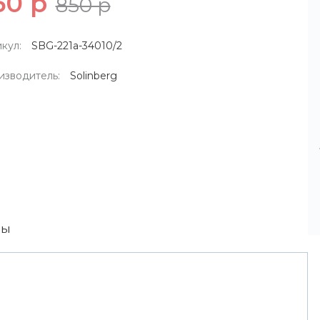
50 р
850 р
кул:
SBG-221a-34010/2
изводитель:
Solinberg
вы