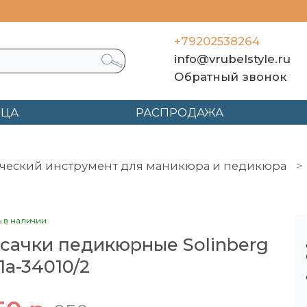
+79202538264
info@vrubelstyle.ru
Обратный звонок
ЯЦА
РАСПРОДАЖА
ческий инструмент для маникюра и педикюра
е Solinberg 221a-34010/2
ь в наличии
сачки педикюрные Solinberg
1a-34010/2