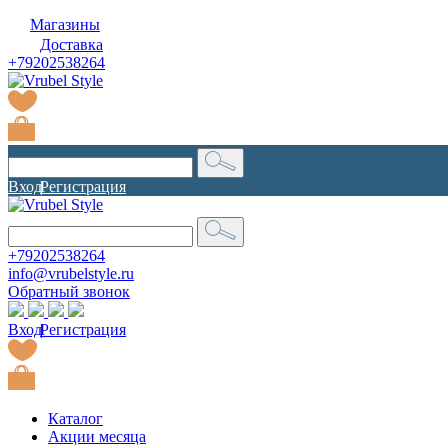
Магазины
Доставка
+79202538264
Вход
|
Регистрация
+79202538264
info@vrubelstyle.ru
Обратный звонок
Вход
|
Регистрация
Каталог
Акции месяца