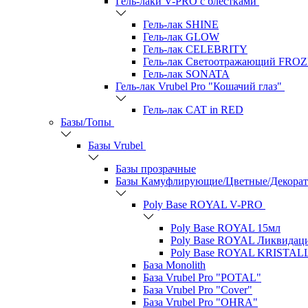
Гель-лаки V-PRO c блестками
Гель-лак SHINE
Гель-лак GLOW
Гель-лак CELEBRITY
Гель-лак Светоотражающий FRO
Гель-лак SONATA
Гель-лак Vrubel Pro "Кошачий глаз"
Гель-лак CAT in RED
Базы/Топы
Базы Vrubel
Базы прозрачные
Базы Камуфлирующие/Цветные/Декора
Poly Base ROYAL V-PRO
Poly Base ROYAL 15мл
Poly Base ROYAL Ликвидац
Poly Base ROYAL KRISTAL
База Monolith
База Vrubel Pro "POTAL"
База Vrubel Pro "Сover"
База Vrubel Pro "OHRA"