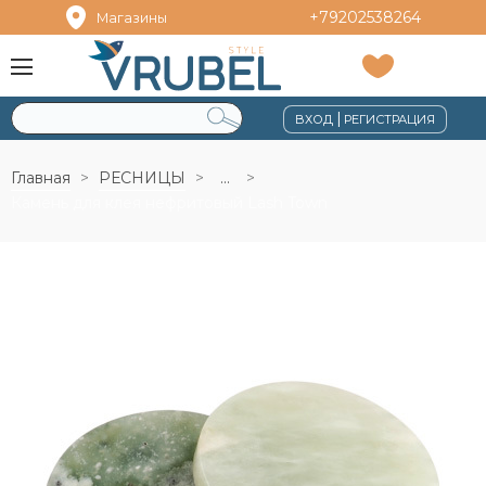
+79202538264
Магазины
|
ВХОД
РЕГИСТРАЦИЯ
Главная
РЕСНИЦЫ
...
Камень для клея нефритовый Lash Town