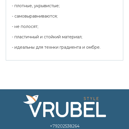
- плотные, укрывистые;
- самовыравниваются;
- не полосят;
- пластичный и стойкий материал;
- идеальны для технки градиента и омбре.
+79202538264