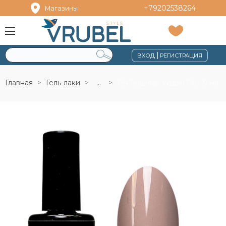
+79202538264
Магазины
|
ВХОД
РЕГИСТРАЦИЯ
Главная
Гель-лаки
...
154 Гель-лак Vrubel Pro, 9 мл