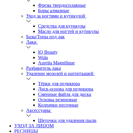
Фрезы твердосплавные
Боры алмазные
Уход за ногтями и кутикулой
Средства для кутикулы
Масло для ногтей и кутикулы
Базы/Топы под лак
Лаки
IQ Beauty
Wula
Aurelia Magnifique
Разбавитель лака
Удаление мозолей и натоптышей
Тёрки для педикюра
Диск-основа для педикюра
Сменные файла для диска
Основы резиновые
Колпачки песочные
Аксессуары
Щеточки для удаления пыли
УХОД ЗА ЛИЦОМ
РЕСНИЦЫ