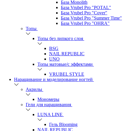
База Monolith
База Vrubel Pro "POTAL"
База Vrubel Pro "Сover"
База Vrubel Pro "Summer Time"
База Vrubel Pro "OHRA"
Топы
Топы без липкого слоя
BSG
NAIL REPUBLIC
UNO
Топы матовые/с эффектами
VRUBEL STYLE
Наращивание и моделирование ногтей
Акрилы
Мономеры
Гели для наращивания
LUNA LINE
Гель Blooming
NAIL REPUBLIC