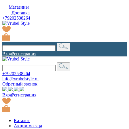
Магазины
Доставка
+79202538264
Вход
|
Регистрация
+79202538264
info@vrubelstyle.ru
Обратный звонок
Вход
|
Регистрация
Каталог
Акции месяца