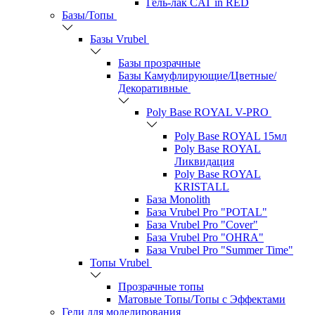
Гель-лак CAT in RED
Базы/Топы
Базы Vrubel
Базы прозрачные
Базы Камуфлирующие/Цветные/
Декоративные
Poly Base ROYAL V-PRO
Poly Base ROYAL 15мл
Poly Base ROYAL
Ликвидация
Poly Base ROYAL
KRISTALL
База Monolith
База Vrubel Pro "POTAL"
База Vrubel Pro "Сover"
База Vrubel Pro "OHRA"
База Vrubel Pro "Summer Time"
Топы Vrubel
Прозрачные топы
Матовые Топы/Топы с Эффектами
Гели для моделирования