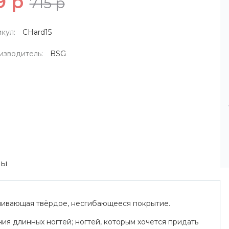
9 р
715 р
кул:
CHard15
изводитель:
BSG
вы
спечивающая твёрдое, несгибающееся покрытие.
я длинных ногтей; ногтей, которым хочется придать