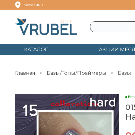
Магазины
КАТАЛОГ
АКЦИИ МЕС
Главная
Базы/Топы/Праймеры
Базы
015 База цвет жестк Colloration Hard BSG 2
Ест
01
Ha