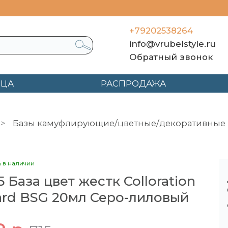
+79202538264
info@vrubelstyle.ru
Обратный звонок
ЯЦА
РАСПРОДАЖА
Базы камуфлирующие/цветные/декоративные
0мл Серо-лиловый
ь в наличии
5 База цвет жестк Colloration
rd BSG 20мл Серо-лиловый