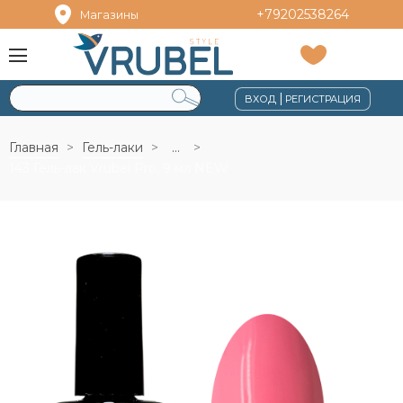
+79202538264
Магазины
|
ВХОД
РЕГИСТРАЦИЯ
Главная
Гель-лаки
...
143 Гель-лак Vrubel Pro, 9 мл NEW