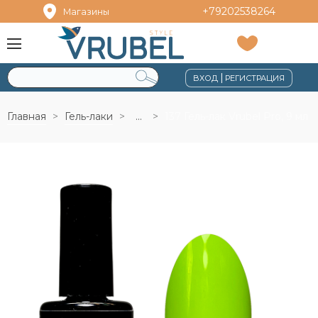
+79202538264
Магазины
|
ВХОД
РЕГИСТРАЦИЯ
Главная
Гель-лаки
...
137 Гель-лак Vrubel Pro, 9 мл