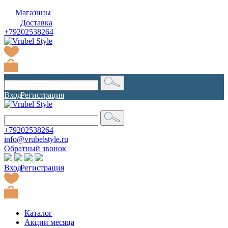
Магазины
Доставка
+79202538264
Вход
|
Регистрация
+79202538264
info@vrubelstyle.ru
Обратный звонок
Вход
|
Регистрация
Каталог
Акции месяца