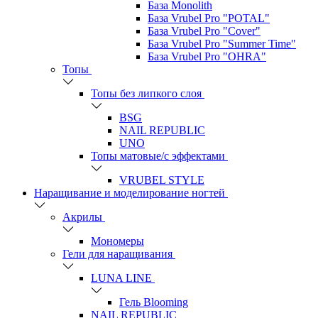
База Monolith
База Vrubel Pro "POTAL"
База Vrubel Pro "Сover"
База Vrubel Pro "Summer Time"
База Vrubel Pro "OHRA"
Топы
Топы без липкого слоя
BSG
NAIL REPUBLIC
UNO
Топы матовые/с эффектами
VRUBEL STYLE
Наращивание и моделирование ногтей
Акрилы
Мономеры
Гели для наращивания
LUNA LINE
Гель Blooming
NAIL REPUBLIC