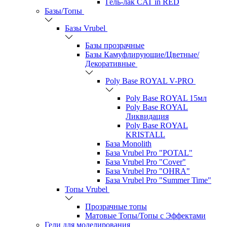
Гель-лак CAT in RED
Базы/Топы
Базы Vrubel
Базы прозрачные
Базы Камуфлирующие/Цветные/
Декоративные
Poly Base ROYAL V-PRO
Poly Base ROYAL 15мл
Poly Base ROYAL
Ликвидация
Poly Base ROYAL
KRISTALL
База Monolith
База Vrubel Pro "POTAL"
База Vrubel Pro "Сover"
База Vrubel Pro "OHRA"
База Vrubel Pro "Summer Time"
Топы Vrubel
Прозрачные топы
Матовые Топы/Топы с Эффектами
Гели для моделирования