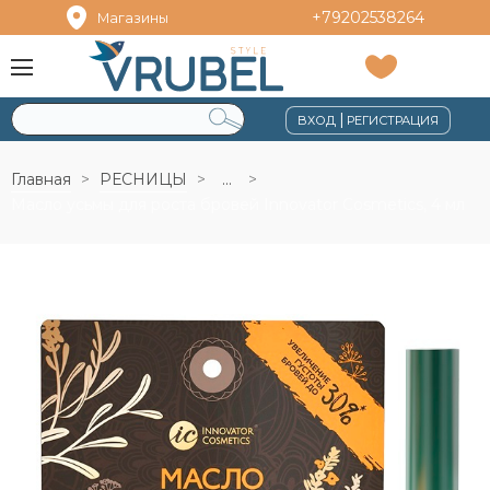
+79202538264
Магазины
|
ВХОД
РЕГИСТРАЦИЯ
Главная
РЕСНИЦЫ
...
Масло усьмы для роста бровей Innovator Cosmetics, 4 мл