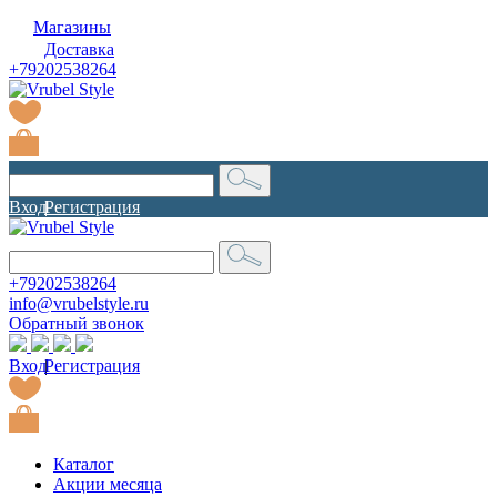
Магазины
Доставка
+79202538264
Вход
|
Регистрация
+79202538264
info@vrubelstyle.ru
Обратный звонок
Вход
|
Регистрация
Каталог
Акции месяца