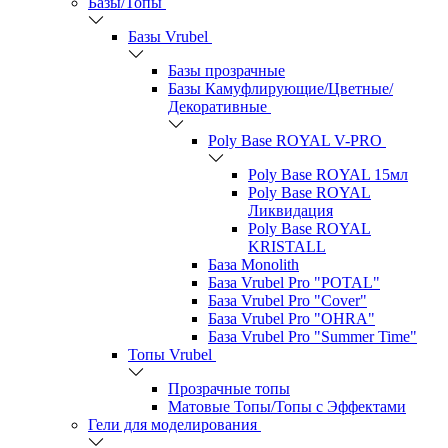
Базы/Топы
Базы Vrubel
Базы прозрачные
Базы Камуфлирующие/Цветные/
Декоративные
Poly Base ROYAL V-PRO
Poly Base ROYAL 15мл
Poly Base ROYAL
Ликвидация
Poly Base ROYAL
KRISTALL
База Monolith
База Vrubel Pro "POTAL"
База Vrubel Pro "Сover"
База Vrubel Pro "OHRA"
База Vrubel Pro "Summer Time"
Топы Vrubel
Прозрачные топы
Матовые Топы/Топы с Эффектами
Гели для моделирования