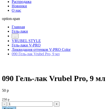
Распродажа
Новинки
О нас
option-span
Главная
Гель-лаки
...
VRUBEL STYLE
Гель-лаки V-PRO
Ликвидация оттенков V-PRO Color
090 Гель-лак Vrubel Pro, 9 мл
090 Гель-лак Vrubel Pro, 9 мл
50 р
250 р
-
+