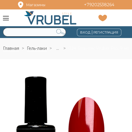
+79202538264
Магазины
|
ВХОД
РЕГИСТРАЦИЯ
Главная
Гель-лаки
...
024 Гель-лак Vrubel Pro, 9 мл