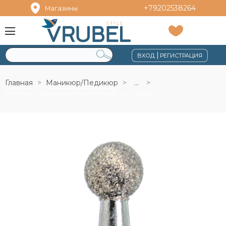
+79202538264
Магазины
|
ВХОД
РЕГИСТРАЦИЯ
Главная
Маникюр/Педикюр
...
001 Бор алмазный КМИЗ ШАР 4,2 синий