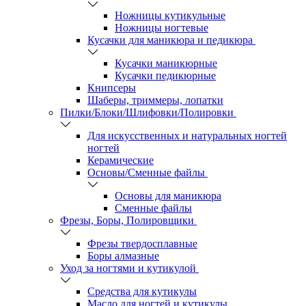
Ножницы кутикульные
Ножницы ногтевые
Кусачки для маникюра и педикюра
Кусачки маникюрные
Кусачки педикюрные
Книпсеры
Шаберы, триммеры, лопатки
Пилки/Блоки/Шлифовки/Полировки
Для искусственных и натуральных ногтей
ногтей
Керамические
Основы/Сменные файлы
Основы для маникюра
Сменные файлы
Фрезы, Боры, Полировщики
Фрезы твердосплавные
Боры алмазные
Уход за ногтями и кутикулой
Средства для кутикулы
Масло для ногтей и кутикулы