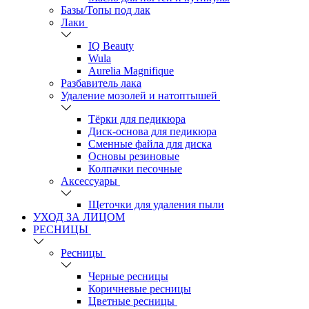
Базы/Топы под лак
Лаки
IQ Beauty
Wula
Aurelia Magnifique
Разбавитель лака
Удаление мозолей и натоптышей
Тёрки для педикюра
Диск-основа для педикюра
Сменные файла для диска
Основы резиновые
Колпачки песочные
Аксессуары
Щеточки для удаления пыли
УХОД ЗА ЛИЦОМ
РЕСНИЦЫ
Ресницы
Черные ресницы
Коричневые ресницы
Цветные ресницы