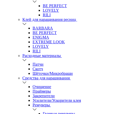
BE PERFECT
LOVELY
RILI
Клей для наращивания ресниц
BARBARA
BE PERFECT
ENIGMA
EXTREME LOOK
LOVELY
RILI
Расходные материалы
Патчи
Скотч
Щёточки/Микробраши
Средства для наращивания
Очищение
Праймеры
Закрепители
Усилители/Ускорители клея
Ремуверы
Гелевые ремуверы