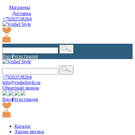
Магазины
Доставка
+79202538264
Вход
|
Регистрация
+79202538264
info@vrubelstyle.ru
Обратный звонок
Вход
|
Регистрация
Каталог
Акции месяца