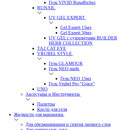
Гель VIVID RunaRiches
RUNAIL
UV GEL EXPERT
Gel Expert 15мл
Gel Expert 50мл
UV GEL с сухоцветами BUILDER
HERB COLLECTION
TA2 CAT EYE
VRUBEL STYLE
Гель GLAMOUR
Гель NEO multi
Гель NEO 15мл
Гель Vrubel Pro "Grace"
UNO
Аксесуары и Инструменты
Палитры
Кисти для геля
Жидкости для маникюра
Для обезжиривания и снятия липкого слоя
Для снятия гель-лака