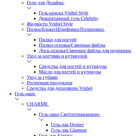
Гели для Дизайна
Гель-краска Vrubel Style
Декоративный гель Celebrity
Жидкости Vrubel Style
Пилки/Блоки/Шлифовки/Полировки
Пилки для ногтей
Пилки-основы/Сменные файлы
Диск-основа/Сменные файлы для педикюра
Уход за ногтями и кутикулой
Средства для ногтей и кутикулы
Масло для ногтей и кутикулы
Уход за губами
Ресничная продукция
Средства для депиляции Vrubel
Гель-лаки
СHARME
Гель-лаки Светоотражающие
Гель-лак Desirer
Гель-лак Glamour
Гель-лак Fantasy