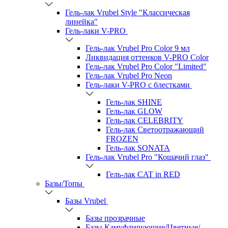
Гель-лак Vrubel Style "Классическая
линейка"
Гель-лаки V-PRO
Гель-лак Vrubel Pro Color 9 мл
Ликвидация оттенков V-PRO Color
Гель-лак Vrubel Pro Color "Limited"
Гель-лак Vrubel Pro Neon
Гель-лаки V-PRO c блестками
Гель-лак SHINE
Гель-лак GLOW
Гель-лак CELEBRITY
Гель-лак Светоотражающий
FROZEN
Гель-лак SONATA
Гель-лак Vrubel Pro "Кошачий глаз"
Гель-лак CAT in RED
Базы/Топы
Базы Vrubel
Базы прозрачные
Базы Камуфлирующие/Цветные/