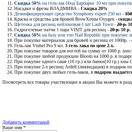
Скидка 50%
на гель-лак Нюд Барбарис 10 мл при покуп
Насадки и фрезы ВЛАДМИВА -
Скидка 20%
Дезинфицирующее средство Symphony expert 250 мл
-
350
Краска и средства для бровей BrowXenna Oxygen -
скидк
Щеточка для ресниц нейлоновая 1 шт Lash Town
-
20 р.
10
Гидрогелевые патчи 1 пара VISIT для ресниц -
20 р.
10 р.
Скидка 50%
на базу или топ Nail Republic при покупке л
При покупке материалов для бровей и ресниц от 1000р. -
Гель-лак Vrubel Pro 9 мл.
3 гель лака по цене 2-х.
При покупке товаров для ногтей на сумму от 1000 р. (инст
При покупке любой продукции Bloom на 1000 р. в подар
При покупке одного саше (10 гр.) или банки(10 гр.) хны
При покупке 2-х ресниц Ardell (ликвидация) в подарок по
При покупке двух любых гель-лаков, в
подарок выдается
Посмотреть все товары участвующие в акции Вы можете в раз
Добавить комментарий
Ваше имя
*