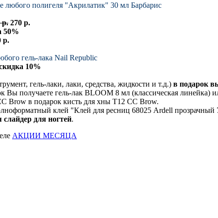
ке любого полигеля "Акрилатик" 30 мл Барбарис
 р.
270 р.
а 50%
 р.
юбого гель-лака Nail Republic
скидка 10%
румент, гель-лаки, лаки, средства, жидкости и т.д.)
в подарок в
ок Вы получаете гель-лак BLOOM 8 мл (классическая линейка) и
 CC Brow в подарок кисть для хны T12 СС Brow.
лноформатный клей "Клей для ресниц 68025 Ardell прозрачный 7 г
 слайдер для ногтей
.
деле
АКЦИИ МЕСЯЦА