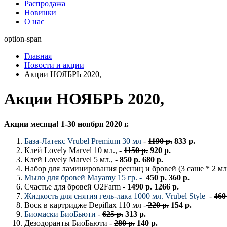
Распродажа
Новинки
О нас
option-span
Главная
Новости и акции
Акции НОЯБРЬ 2020,
Акции НОЯБРЬ 2020,
Акции месяца! 1-30 ноября 2020 г.
База-Латекс Vrubel Premium 30 мл
-
1190 р.
833 р.
Клей Lovely Marvel 10 мл., -
1150 р.
920 р.
Клей Lovely Marvel 5 мл., -
850 р.
680 р.
Набор для ламинирования ресниц и бровей (3 саше * 2 мл)
Мыло для бровей Mayamy 15 гр. -
450 р.
360 р.
Счастье для бровей O2Farm -
1490 р.
1266 р.
Жидкость для снятия гель-лака 1000 мл. Vrubel Style
-
460
Воск в картридже Depiflax 110 мл -
220 р.
154 р.
Биомаски БиоБьюти
-
625 р.
313 р.
Дезодоранты БиоБьюти -
280 р.
140 р.