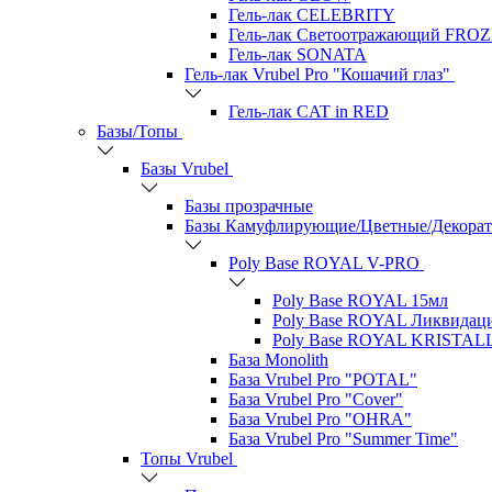
Гель-лак CELEBRITY
Гель-лак Светоотражающий FRO
Гель-лак SONATA
Гель-лак Vrubel Pro "Кошачий глаз"
Гель-лак CAT in RED
Базы/Топы
Базы Vrubel
Базы прозрачные
Базы Камуфлирующие/Цветные/Декора
Poly Base ROYAL V-PRO
Poly Base ROYAL 15мл
Poly Base ROYAL Ликвидац
Poly Base ROYAL KRISTAL
База Monolith
База Vrubel Pro "POTAL"
База Vrubel Pro "Сover"
База Vrubel Pro "OHRA"
База Vrubel Pro "Summer Time"
Топы Vrubel