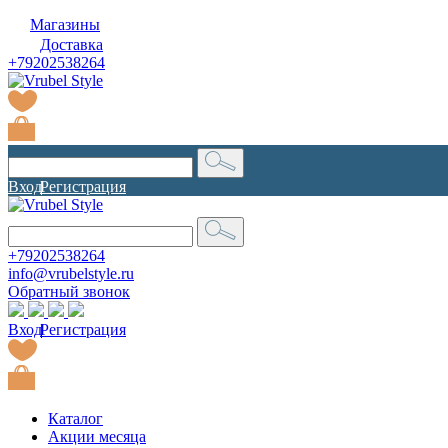
Магазины
Доставка
+79202538264
Вход
|
Регистрация
+79202538264
info@vrubelstyle.ru
Обратный звонок
Вход
|
Регистрация
Каталог
Акции месяца