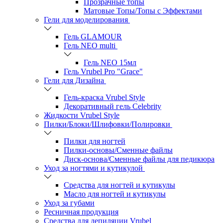
Прозрачные топы
Матовые Топы/Топы с Эффектами
Гели для моделирования
Гель GLAMOUR
Гель NEO multi
Гель NEO 15мл
Гель Vrubel Pro "Grace"
Гели для Дизайна
Гель-краска Vrubel Style
Декоративный гель Celebrity
Жидкости Vrubel Style
Пилки/Блоки/Шлифовки/Полировки
Пилки для ногтей
Пилки-основы/Сменные файлы
Диск-основа/Сменные файлы для педикюра
Уход за ногтями и кутикулой
Средства для ногтей и кутикулы
Масло для ногтей и кутикулы
Уход за губами
Ресничная продукция
Средства для депиляции Vrubel